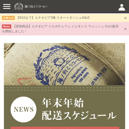
【8/10まで】エチオピア2種 スタートダッシュSALE
お知らせ
【原袋商品】エチオピア イルガチェフェ ジェネシス ウォッシュ G1の販売
News
を開始しました！