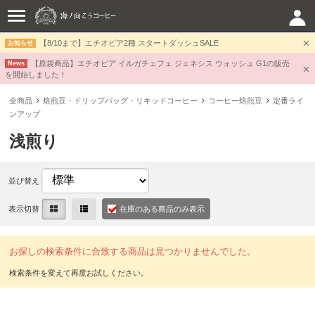
【8/10まで】エチオピア2種 スタートダッシュSALE
お知らせ
【原袋商品】エチオピア イルガチェフェ ジェネシス ウォッシュ G1の販売
News
を開始しました！
全商品
焙煎豆・ドリップバッグ・リキッドコーヒー
コーヒー焙煎豆
定番ライ
ンアップ
浅煎り
並び替え
表示切替
在庫のある商品のみ表示
お探しの検索条件に合致する商品は見つかりませんでした。