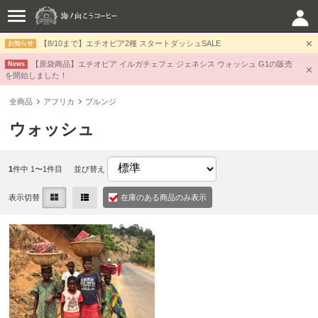
【8/10まで】エチオピア2種 スタートダッシュSALE
お知らせ
【原袋商品】エチオピア イルガチェフェ ジェネシス ウォッシュ G1の販売
News
を開始しました！
全商品
アフリカ
ブルンジ
ウォッシュ
1
件中 1〜1件目
並び替え
表示切替
在庫のある商品のみ表示