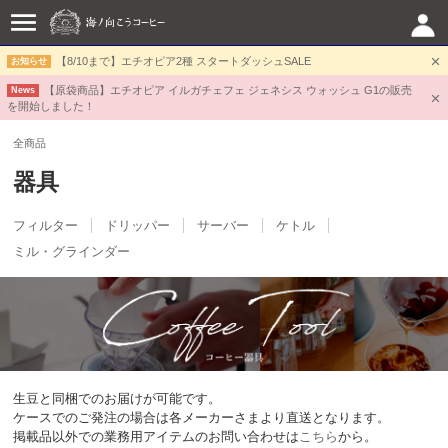
【8/10まで】エチオピア2種 スタートダッシュSALE
お知らせ
【原袋商品】エチオピア イルガチェフェ ジェネシス ウォッシュ G1の販売
News
を開始しました！
全商品
器具
フィルター
ドリッパー
サーバー
ケトル
ミル・グラインダー
生豆と同梱でのお届けが可能です。
ケースでのご発注の場合は各メーカーさまより直送となります。
掲載品以外での業務用アイテムのお問い合わせは
こちら
から。