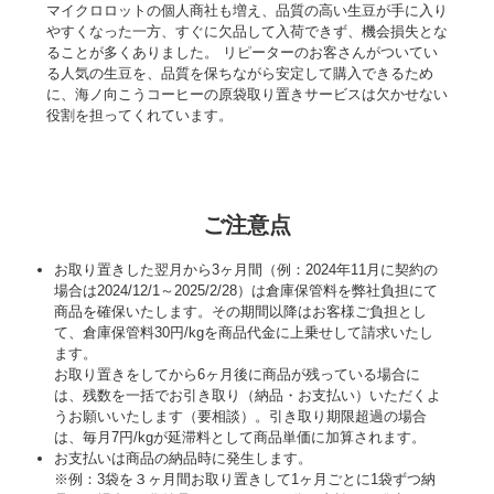
マイクロロットの個人商社も増え、品質の高い生豆が手に入り
やすくなった一方、すぐに欠品して入荷できず、機会損失とな
ることが多くありました。 リピーターのお客さんがついてい
る人気の生豆を、品質を保ちながら安定して購入できるため
に、海ノ向こうコーヒーの原袋取り置きサービスは欠かせない
役割を担ってくれています。
ご注意点
お取り置きした翌月から3ヶ月間（例：2024年11月に契約の
場合は2024/12/1～2025/2/28）は倉庫保管料を弊社負担にて
商品を確保いたします。その期間以降はお客様ご負担とし
て、倉庫保管料30円/kgを商品代金に上乗せして請求いたし
ます。
お取り置きをしてから6ヶ月後に商品が残っている場合に
は、残数を一括でお引き取り（納品・お支払い）いただくよ
うお願いいたします（要相談）。引き取り期限超過の場合
は、毎月7円/kgが延滞料として商品単価に加算されます。
お支払いは商品の納品時に発生します。
※例：3袋を３ヶ月間お取り置きして1ヶ月ごとに1袋ずつ納