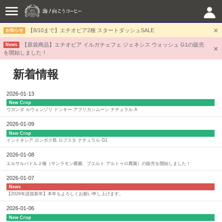
【8/10まで】エチオピア2種 スタートダッシュSALE
お知らせ
【原袋商品】エチオピア イルガチェフェ ジェネシス ウォッシュ G1の販売
News
を開始しました！
新着情報
2026-01-13
New Crop
ウガンダ ルウェンゾリ ドンキー アフリカンムーン ナチュラル A
2026-01-09
New Crop
インドネシア ロンボク島 ロブスタ ナチュラル G1
2026-01-08
エルサルバドル２種（サンラモン農園、プエルト アルトゥロ農園）の販売を開始しました！
2026-01-07
News
【2026年謹賀新年】本年もよろしくお願い申し上げます。
2026-01-06
New Crop