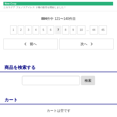
New Crop
ニカラグア ブエノスアイレス ２種の販売を開始しました！
884
件中 121〜140件目
1
2
3
4
5
6
7
8
9
10
...
44
45
商品を検索する
検索
カート
カートは空です