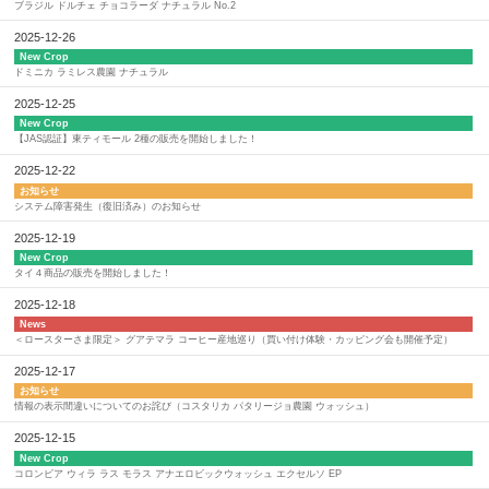
ブラジル ドルチェ チョコラーダ ナチュラル No.2
2025-12-26
New Crop
ドミニカ ラミレス農園 ナチュラル
2025-12-25
New Crop
【JAS認証】東ティモール 2種の販売を開始しました！
2025-12-22
お知らせ
システム障害発生（復旧済み）のお知らせ
2025-12-19
New Crop
タイ４商品の販売を開始しました！
2025-12-18
News
＜ロースターさま限定＞ グアテマラ コーヒー産地巡り（買い付け体験・カッピング会も開催予定）
2025-12-17
お知らせ
情報の表示間違いについてのお詫び（コスタリカ パタリージョ農園 ウォッシュ）
2025-12-15
New Crop
コロンビア ウィラ ラス モラス アナエロビックウォッシュ エクセルソ EP