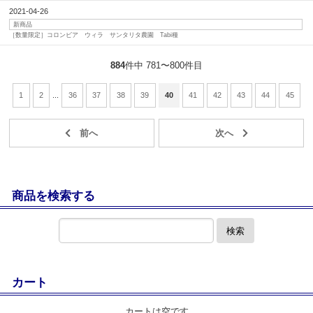
2021-04-26
新商品
［数量限定］コロンビア ウィラ サンタリタ農園 Tabi種
884
件中 781〜800件目
1
2
...
36
37
38
39
40
41
42
43
44
45
商品を検索する
検索
カート
カートは空です