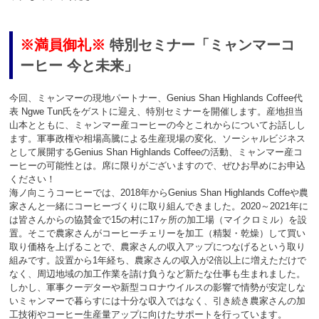
※満員御礼※
特別セミナー「ミャンマーコ
ーヒー 今と未来」
今回、ミャンマーの現地パートナー、Genius Shan Highlands Coffee代
表 Ngwe Tun氏をゲストに迎え、特別セミナーを開催します。産地担当
山本とともに、ミャンマー産コーヒーの今とこれからについてお話しし
ます。軍事政権や相場高騰による生産現場の変化、ソーシャルビジネス
として展開するGenius Shan Highlands Coffeeの活動、ミャンマー産コ
ーヒーの可能性とは。席に限りがございますので、ぜひお早めにお申込
ください！
海ノ向こうコーヒーでは、2018年からGenius Shan Highlands Coffeや農
家さんと一緒にコーヒーづくりに取り組んできました。2020～2021年に
は皆さんからの協賛金で15の村に17ヶ所の加工場（マイクロミル）を設
置。そこで農家さんがコーヒーチェリーを加工（精製・乾燥）して買い
取り価格を上げることで、農家さんの収入アップにつなげるという取り
組みです。設置から1年経ち、農家さんの収入が2倍以上に増えただけで
なく、周辺地域の加工作業を請け負うなど新たな仕事も生まれました。
しかし、軍事クーデターや新型コロナウイルスの影響で情勢が安定しな
いミャンマーで暮らすには十分な収入ではなく、引き続き農家さんの加
工技術やコーヒー生産量アップに向けたサポートを行っています。