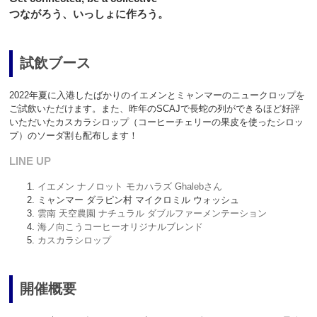
つながろう、いっしょに作ろう。
試飲ブース
2022年夏に入港したばかりのイエメンとミャンマーのニュークロップを
ご試飲いただけます。また、昨年のSCAJで長蛇の列ができるほど好評
いただいたカスカラシロップ（コーヒーチェリーの果皮を使ったシロッ
プ）のソーダ割も配布します！
LINE UP
イエメン ナノロット モカハラズ Ghalebさん
ミャンマー ダラピン村 マイクロミル ウォッシュ
雲南 天空農園 ナチュラル ダブルファーメンテーション
海ノ向こうコーヒーオリジナルブレンド
カスカラシロップ
開催概要