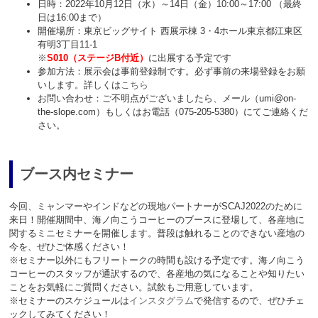
日時：2022年10月12日（水）～14日（金）10:00～17:00 （最終
日は16:00まで）
開催場所：東京ビッグサイト 西展示棟 3・4ホール東京都江東区
有明3丁目11-1
※
S010（ステージB付近）
に出展する予定です
参加方法：展示会は事前登録制です。必ず事前の来場登録をお願
いします。詳しくは
こちら
お問い合わせ：ご不明点がございましたら、メール（umi@on-
the-slope.com）もしくはお電話（075-205-5380）にてご連絡くだ
さい。
ブース内セミナー
今回、ミャンマーやインドなどの現地パートナーがSCAJ2022のために
来日！開催期間中、海ノ向こうコーヒーのブースに登場して、各産地に
関するミニセミナーを開催します。普段は触れることのできない産地の
今を、ぜひご体感ください！
※セミナー以外にもフリートークの時間も設ける予定です。海ノ向こう
コーヒーのスタッフが通訳するので、各産地の気になることや知りたい
ことをお気軽にご質問ください。試飲もご用意しています。
※セミナーのスケジュールは
インスタグラム
で発信するので、ぜひチェ
ックしてみてください！