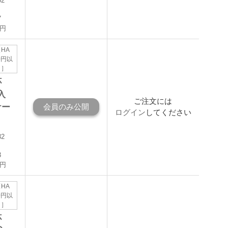
02
7
0円
HA
00円以
！］
杯
入
ご注文には
ケー
会員のみ公開
ログイン
してください
32
3
0円
HA
00円以
！］
杯