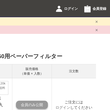
ログイン
会員登録
 V60用ペーパーフィルター
販売価格
注文数
（単価 × 入数）
20k
送料
杯
ご注文には
入
会員のみ公開
ログイン
してください