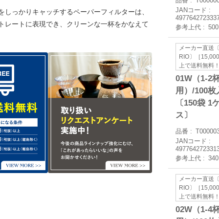
品番
T00000
JANコード
をしっかりキャッチするペーパーフィルターは、
497764272333
トレートに表現でき、クリーンな一杯をかなえて
参考上代
50
メーカー直送〔
RIO〕［15,0
上で送料無料
01W（1-2
用）/100枚
〔150袋 1
ス〕
品番
T00000
JANコード
497764272331
参考上代
34
メーカー直送〔
RIO〕［15,0
上で送料無料
02W（1-4