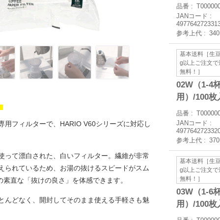
品番
T00000
JANコード
497764272331
参考上代
34
基本送料［生豆
g以上ご注文で
無料！］
02W（1-4
用）/100枚
品番
T00000
JANコード
用フィルターで、HARIO V60シリーズに対応し
497764272332
参考上代
37
使って漂白された、白いフィルター。繊維が非常
基本送料［生豆
えられているため、お湯の抜けるスピードがスム
g以上ご注文で
無料！］
有の素直な「抜けの良さ」を体感できます。
03W（1-6
とんどなく、開封してそのまま使える手軽さも魅
用）/100枚