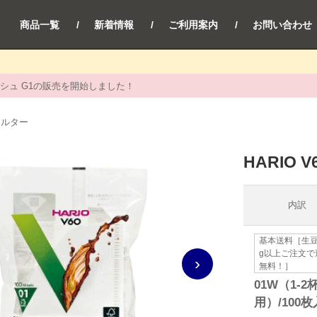
商品一覧
新着情報
ご利用案内
お問い合わせ
シュ G1の販売を開始しました！
ィルター
HARIO
内訳
基本送料［生豆
g以上ご注文で
›
無料！］
01W（1-2
用）/100枚