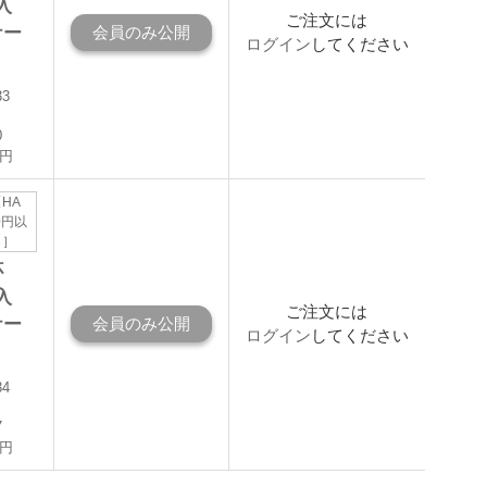
入
ご注文には
ケー
会員のみ公開
ログイン
してください
33
0
0円
HA
00円以
！］
杯
入
ご注文には
ケー
会員のみ公開
ログイン
してください
34
7
0円