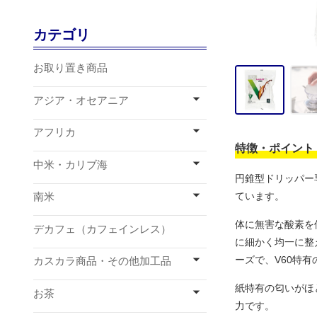
カテゴリ
お取り置き商品
アジア・オセアニア
アフリカ
特徴・ポイント
中米・カリブ海
円錐型ドリッパー専
ています。
南米
体に無害な酸素を
デカフェ（カフェインレス）
に細かく均一に整
ーズで、V60特
カスカラ商品・その他加工品
紙特有の匂いがほ
お茶
力です。