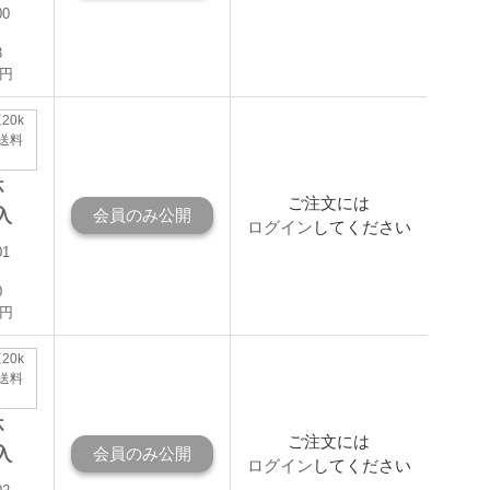
00
3
0円
20k
送料
杯
ご注文には
入
会員のみ公開
ログイン
してください
01
0
0円
20k
送料
杯
ご注文には
入
会員のみ公開
ログイン
してください