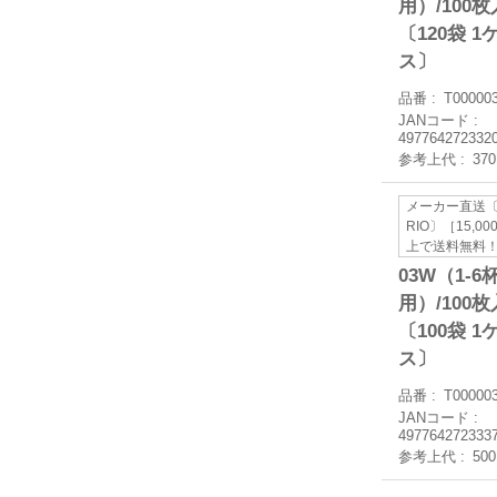
用）/100枚
〔120袋 1
ス〕
品番
T00000
JANコード
497764272332
参考上代
37
メーカー直送〔
RIO〕［15,0
上で送料無料
03W（1-6
用）/100枚
〔100袋 1
ス〕
品番
T00000
JANコード
497764272333
参考上代
50