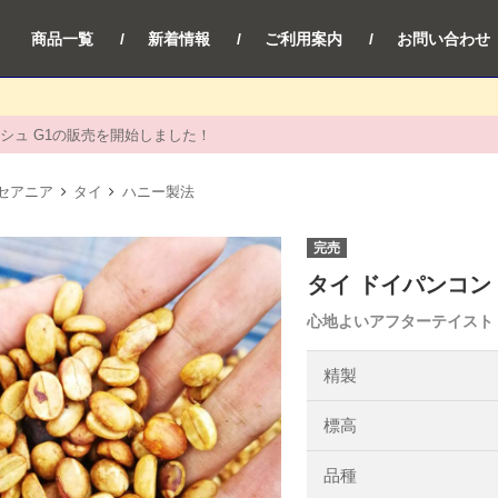
商品一覧
新着情報
ご利用案内
お問い合わせ
シュ G1の販売を開始しました！
セアニア
タイ
ハニー製法
完売
タイ ドイパンコン
心地よいアフターテイスト
精製
標高
品種