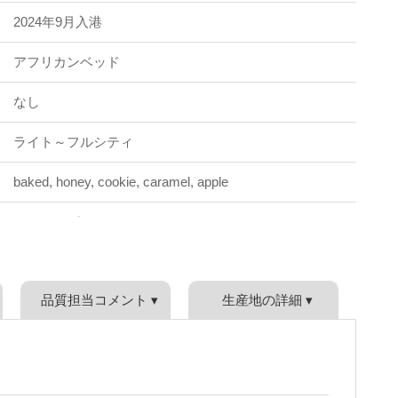
2024年9月入港
アフリカンベッド
なし
ライト～フルシティ
baked, honey, cookie, caramel, apple
シェードグロウン
30㎏綿袋（BeanSpire限定）+グレインプロ
品質担当コメント ▾
生産地の詳細 ▾