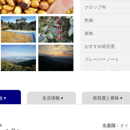
クロップ年
乾燥
規格
おすすめ焙煎度
フレーバーノート
栽培・農薬の使用
梱包
 ▾
生豆情報 ▾
焙煎度と香味 ▾
生産国：
タイ