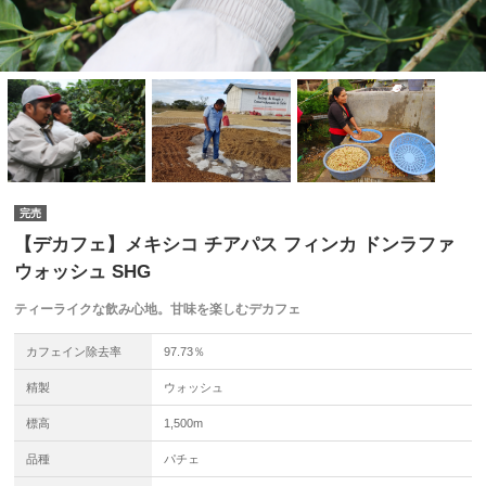
完売
【デカフェ】メキシコ チアパス フィンカ ドンラファ
ウォッシュ SHG
ティーライクな飲み心地。甘味を楽しむデカフェ
カフェイン除去率
97.73％
精製
ウォッシュ
標高
1,500m
品種
パチェ