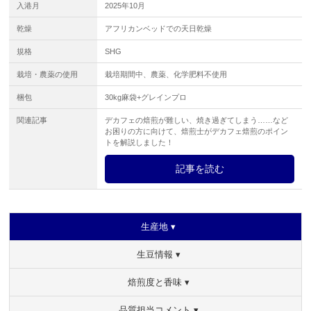
入港月
2025年10月
乾燥
アフリカンベッドでの天日乾燥
規格
SHG
栽培・農薬の使用
栽培期間中、農薬、化学肥料不使用
梱包
30kg麻袋+グレインプロ
関連記事
デカフェの焙煎が難しい、焼き過ぎてしまう……など
お困りの方に向けて、焙煎士がデカフェ焙煎のポイン
トを解説しました！
記事を読む
生産地 ▾
生豆情報 ▾
焙煎度と香味 ▾
品質担当コメント ▾