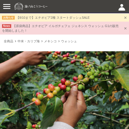
【8/10まで】エチオピア2種 スタートダッシュSALE
お知らせ
【原袋商品】エチオピア イルガチェフェ ジェネシス ウォッシュ G1の販売
News
を開始しました！
全商品
中米・カリブ海
メキシコ
ウォッシュ